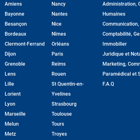
Amiens
Nancy
Administration, 
Bayonne
Nantes
Humaines
Besançon
Nice
Communication, M
Bordeaux
Nîmes
Comptabilité, Ge
Clermont-Ferrand
Orléans
Immobilier
Dijon
Paris
Juridique et Nota
Grenoble
Reims
Marketing, Comm
Lens
Rouen
Paramédical et S
Lille
St Quentin-en-
F.A.Q
Lorient
Yvelines
Lyon
Strasbourg
Marseille
Toulouse
Melun
Tours
Metz
Troyes