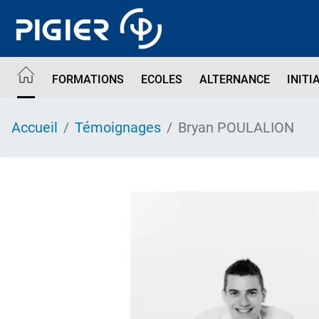
Aller
au
contenu
principal
FORMATIONS
ECOLES
ALTERNANCE
INITI
Accueil
Témoignages
Bryan POULALION