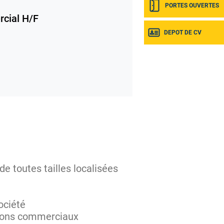
PORTES OUVERTES
cial H/F
DEPOT DE CV
e toutes tailles localisées
société
 salons commerciaux