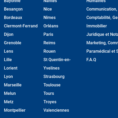
Bayonne
Nantes
Humaines
Besançon
Nice
Communication, M
Bordeaux
Nîmes
Comptabilité, Ge
Clermont-Ferrand
Orléans
Immobilier
Dijon
Paris
Juridique et Nota
Grenoble
Reims
Marketing, Comm
Lens
Rouen
Paramédical et S
Lille
St Quentin-en-
F.A.Q
Lorient
Yvelines
Lyon
Strasbourg
Marseille
Toulouse
Melun
Tours
Metz
Troyes
Montpellier
Valenciennes