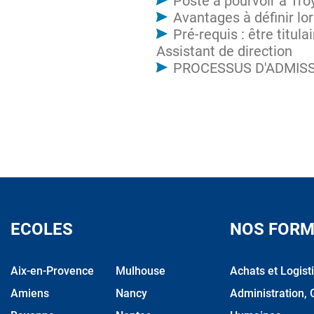
Poste à pourvoir à Tr
Avantages à définir lo
Pré-requis : être titu
Assistant de direction
PROCESSUS D'ADMISSION
ECOLES
NOS FORM
Aix-en-Provence
Mulhouse
Achats et Logist
Amiens
Nancy
Administration, 