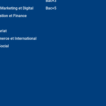
Bac+3
arketing et Digital
Bac+5
stion et Finance
riat
erce et International
ocial