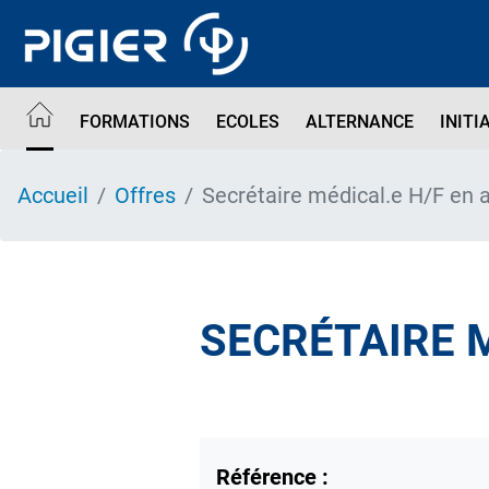
Aller
au
contenu
principal
FORMATIONS
ECOLES
ALTERNANCE
INITI
Accueil
Offres
Secrétaire médical.e H/F en 
SECRÉTAIRE 
Référence :