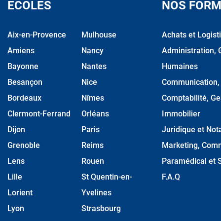
ECOLES
NOS FORM
Aix-en-Provence
Mulhouse
Achats et Logist
Amiens
Nancy
Administration, 
Bayonne
Nantes
Humaines
Besançon
Nice
Communication, M
Bordeaux
Nîmes
Comptabilité, Ge
Clermont-Ferrand
Orléans
Immobilier
Dijon
Paris
Juridique et Nota
Grenoble
Reims
Marketing, Comm
Lens
Rouen
Paramédical et S
Lille
St Quentin-en-
F.A.Q
Lorient
Yvelines
Lyon
Strasbourg