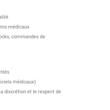
alité
amens médicaux
stocks, commandes de
rités
ogiciels médicaux)
a discrétion et le respect de