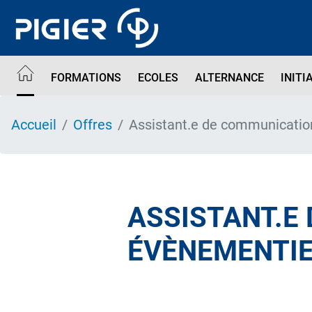
Aller
au
contenu
principal
FORMATIONS
ECOLES
ALTERNANCE
INITI
Accueil
Offres
Assistant.e de communicatio
ASSISTANT.E
ÉVÈNEMENTIE