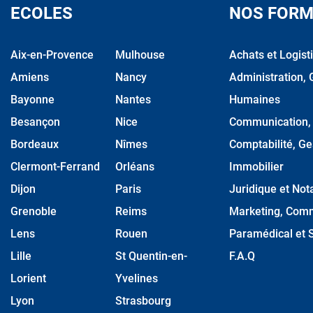
ECOLES
NOS FORM
Aix-en-Provence
Mulhouse
Achats et Logist
Amiens
Nancy
Administration, 
Bayonne
Nantes
Humaines
Besançon
Nice
Communication, M
Bordeaux
Nîmes
Comptabilité, Ge
Clermont-Ferrand
Orléans
Immobilier
Dijon
Paris
Juridique et Nota
Grenoble
Reims
Marketing, Comm
Lens
Rouen
Paramédical et S
Lille
St Quentin-en-
F.A.Q
Lorient
Yvelines
Lyon
Strasbourg