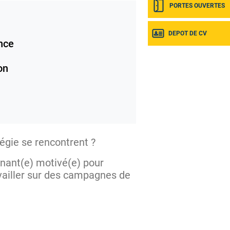
PORTES OUVERTES
DEPOT DE CV
nce
on
égie se rencontrent ?
nant(e) motivé(e) pour
availler sur des campagnes de