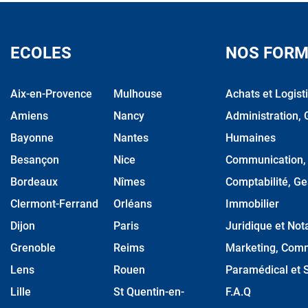
ECOLES
NOS FORM
Aix-en-Provence
Mulhouse
Achats et Logist
Amiens
Nancy
Administration, 
Bayonne
Nantes
Humaines
Besançon
Nice
Communication, M
Bordeaux
Nîmes
Comptabilité, Ge
Clermont-Ferrand
Orléans
Immobilier
Dijon
Paris
Juridique et Nota
Grenoble
Reims
Marketing, Comm
Lens
Rouen
Paramédical et S
Lille
St Quentin-en-
F.A.Q