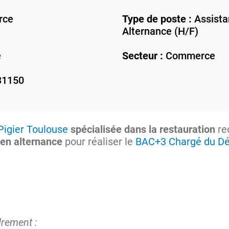
rce
Type de poste :
Assista
Alternance (H/F)
e
Secteur :
Commerce
31150
Pigier Toulouse
spécialisée dans la restauration
re
 en alternance
pour réaliser le
BAC+3 Chargé du D
drement :