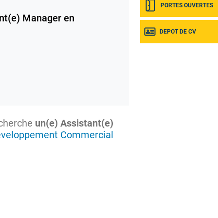
PORTES OUVERTES
nt(e) Manager en
DEPOT DE CV
cherche
un(e) Assistant(e)
éveloppement Commercial