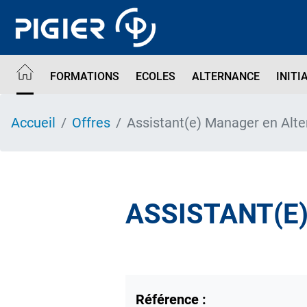
Aller
au
contenu
principal
FORMATIONS
ECOLES
ALTERNANCE
INITI
Accueil
Offres
Assistant(e) Manager en Alte
ASSISTANT(E
Référence :