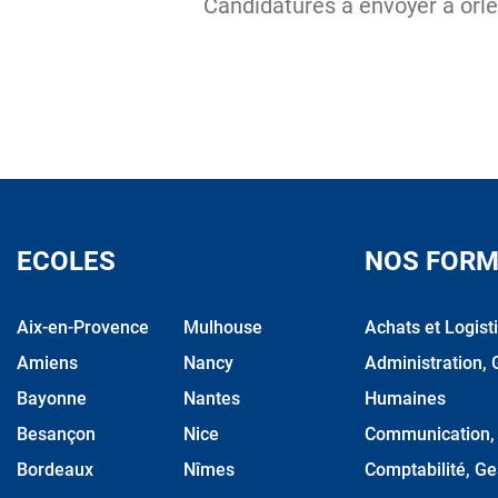
Candidatures à envoyer à or
ECOLES
NOS FORM
Aix-en-Provence
Mulhouse
Achats et Logist
Amiens
Nancy
Administration, 
Bayonne
Nantes
Humaines
Besançon
Nice
Communication, M
Bordeaux
Nîmes
Comptabilité, Ge