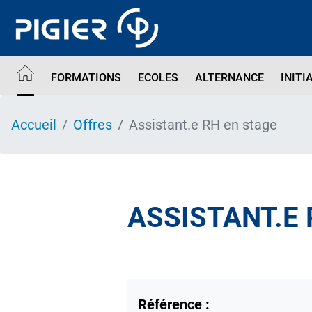
Aller
au
contenu
principal
FORMATIONS
ECOLES
ALTERNANCE
INITI
Accueil
Offres
Assistant.e RH en stage
ASSISTANT.E 
Référence :