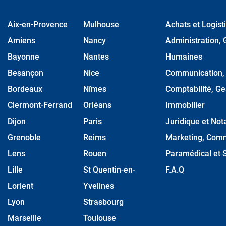
Aix-en-Provence
Mulhouse
Achats et Logist
Amiens
Nancy
Administration, 
Bayonne
Nantes
Humaines
Besançon
Nice
Communication, M
Bordeaux
Nîmes
Comptabilité, Ge
Clermont-Ferrand
Orléans
Immobilier
Dijon
Paris
Juridique et Nota
Grenoble
Reims
Marketing, Comm
Lens
Rouen
Paramédical et S
Lille
St Quentin-en-
F.A.Q
Lorient
Yvelines
Lyon
Strasbourg
Marseille
Toulouse