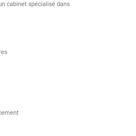
un cabinet spécialisé dans
res
ncement