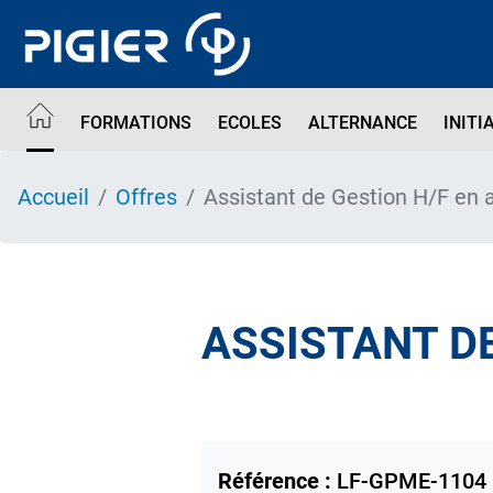
Aller
au
contenu
principal
FORMATIONS
ECOLES
ALTERNANCE
INITI
Accueil
Offres
Assistant de Gestion H/F en 
ASSISTANT D
Référence :
LF-GPME-1104