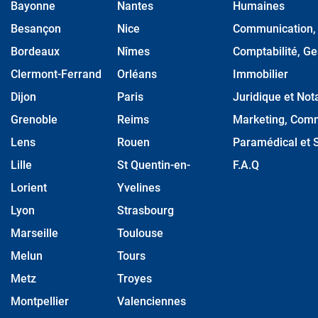
Bayonne
Nantes
Humaines
Besançon
Nice
Communication, M
Bordeaux
Nîmes
Comptabilité, Ge
Clermont-Ferrand
Orléans
Immobilier
Dijon
Paris
Juridique et Nota
Grenoble
Reims
Marketing, Comm
Lens
Rouen
Paramédical et S
Lille
St Quentin-en-
F.A.Q
Lorient
Yvelines
Lyon
Strasbourg
Marseille
Toulouse
Melun
Tours
Metz
Troyes
Montpellier
Valenciennes