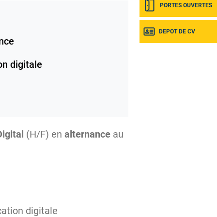
PORTES OUVERTES
DEPOT DE CV
nce
n digitale
igital
(H/F) en
alternance
au
ation digitale