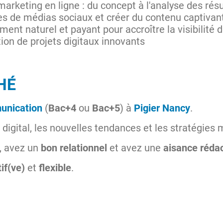
rketing en ligne : du concept à l'analyse des résu
s de médias sociaux et créer du contenu captivan
ent naturel et payant pour accroître la visibilité 
tion de projets digitaux innovants
HÉ
nication
(
Bac+4
ou
Bac+5
) à
Pigier Nancy
.
digital, les nouvelles tendances et les stratégies
, avez un
bon relationnel
et avez une
aisance rédac
if(ve)
et
flexible
.