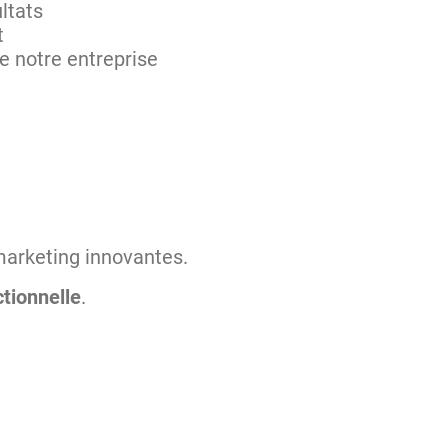
ltats
t
de notre entreprise
 marketing innovantes.
tionnelle
.