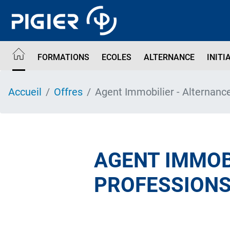
Aller
au
contenu
principal
FORMATIONS
ECOLES
ALTERNANCE
INITI
Accueil
Offres
Agent Immobilier - Alternanc
AGENT IMMOB
PROFESSIONS