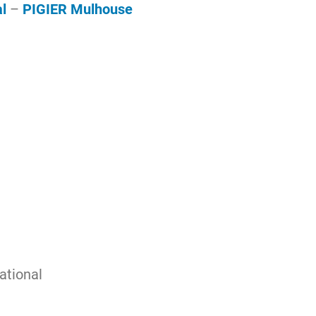
l
–
PIGIER Mulhouse
ational