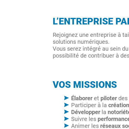
L’ENTREPRISE P
Rejoignez une entreprise à ta
solutions numériques.
Vous serez intégré au sein du
possibilité de contribuer à de
VOS MISSIONS
Élaborer
et
piloter
des
Participer à la
créatio
Développer
la
notorié
Suivre les
performanc
Animer les
réseaux so