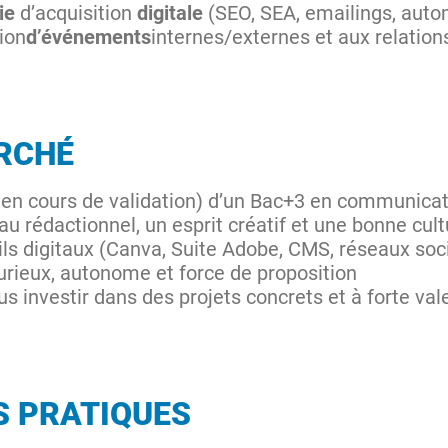
gie
d’acquisition
digitale
(SEO, SEA, emailings, autom
tion
d’événements
internes/externes et aux relation
RCHÉ
u en cours de validation) d’un Bac+3 en communicat
u rédactionnel, un esprit créatif et une bonne cul
ils digitaux (Canva, Suite Adobe, CMS, réseaux socia
urieux, autonome et force de proposition
s investir dans des projets concrets et à forte val
S PRATIQUES