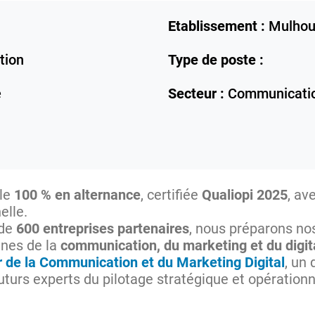
Etablissement :
Mulhou
tion
Type de poste :
e
Secteur :
Communicatio
ole
100 % en alternance
, certifiée
Qualiopi 2025
, av
elle.
 de
600 entreprises partenaires
, nous préparons no
ines de la
communication, du marketing et du digit
de la Communication et du Marketing Digital
, un
futurs experts du pilotage stratégique et opération