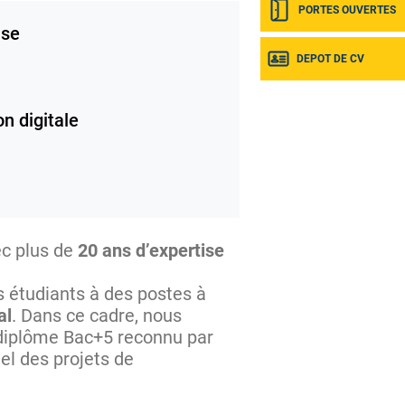
PORTES OUVERTES
se
DEPOT DE CV
n digitale
ec plus de
20 ans d’expertise
s étudiants à des postes à
al
. Dans ce cadre, nous
 diplôme Bac+5 reconnu par
nel des projets de