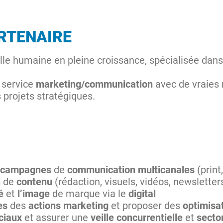
ARTENAIRE
ille humaine en pleine croissance, spécialisée da
 service
marketing/communication
avec de vraies 
s projets stratégiques.
campagnes
de
communication multicanales
(prin
n
de
contenu
(rédaction, visuels, vidéos, newsletter
té
et
l’image
de marque via le
digital
es
des
actions marketing
et proposer des
optimisa
ciaux
et assurer une
veille concurrentielle
et
sector