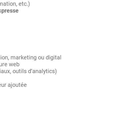
ation, etc.)
s
presse
ion, marketing ou digital
ture web
ux, outils d’analytics)
eur ajoutée