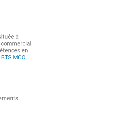
située à
n commercial
pétences en
BTS MCO
nements.