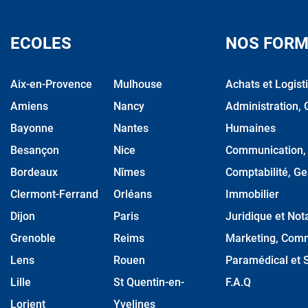
ECOLES
NOS FORM
Aix-en-Provence
Mulhouse
Achats et Logist
Amiens
Nancy
Administration, 
Bayonne
Nantes
Humaines
Besançon
Nice
Communication, M
Bordeaux
Nîmes
Comptabilité, Ge
Clermont-Ferrand
Orléans
Immobilier
Dijon
Paris
Juridique et Nota
Grenoble
Reims
Marketing, Comm
Lens
Rouen
Paramédical et S
Lille
St Quentin-en-
F.A.Q
Lorient
Yvelines