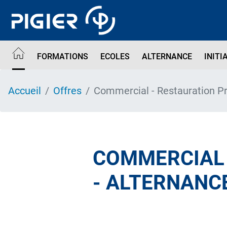
Aller
au
contenu
principal
FORMATIONS
ECOLES
ALTERNANCE
INITI
Accueil
Offres
Commercial - Restauration P
COMMERCIAL 
- ALTERNANC