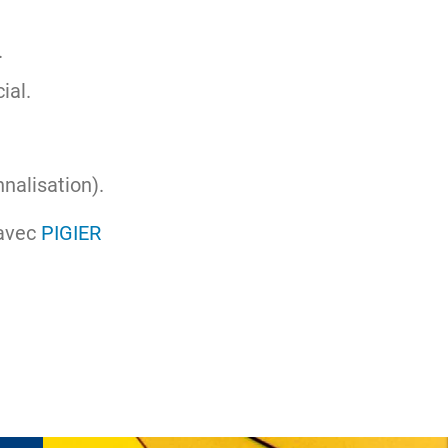
.
ial.
nalisation).
avec
PIGIER