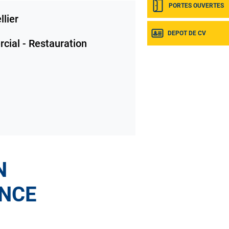
PORTES OUVERTES
lier
DEPOT DE CV
ial - Restauration
N
ANCE