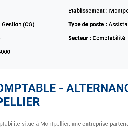
Etablissement :
Montpel
 Gestion (CG)
Type de poste :
Assista
e
Secteur :
Comptabilité
4000
OMPTABLE - ALTERNAN
PELLIER
abilité situé à Montpellier,
une entreprise parten