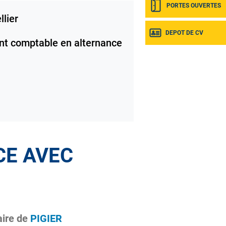
PORTES OUVERTES
lier
DEPOT DE CV
nt comptable en alternance
CE AVEC
aire de
PIGIER