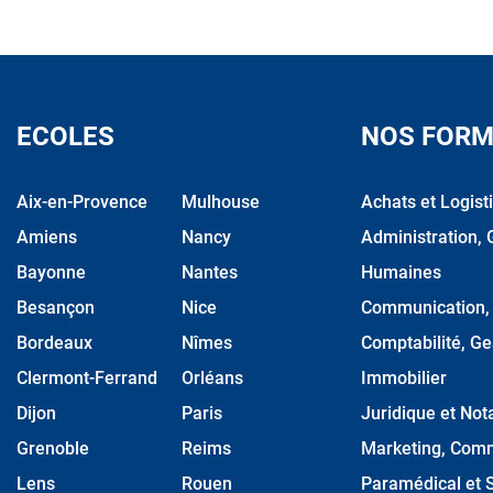
ECOLES
NOS FORM
Aix-en-Provence
Mulhouse
Achats et Logist
Amiens
Nancy
Administration, 
Bayonne
Nantes
Humaines
Besançon
Nice
Communication, M
Bordeaux
Nîmes
Comptabilité, Ge
Clermont-Ferrand
Orléans
Immobilier
Dijon
Paris
Juridique et Nota
Grenoble
Reims
Marketing, Comm
Lens
Rouen
Paramédical et S