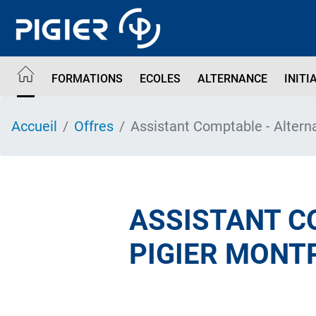
Aller
au
contenu
principal
FORMATIONS
ECOLES
ALTERNANCE
INITI
Accueil
Offres
Assistant Comptable - Alte
ASSISTANT C
PIGIER MONT