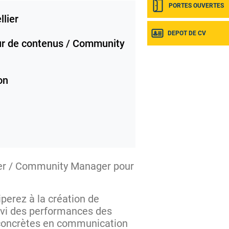
PORTES OUVERTES
lier
DEPOT DE CV
r de contenus / Community
on
ger / Community Manager pour
iperez à la création de
uivi des performances des
concrètes en communication