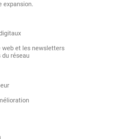
ne expansion.
digitaux
e web et les newsletters
s du réseau
teur
mélioration
a