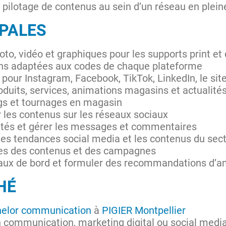
n pilotage de contenus au sein d’un réseau en plei
IPALES
to, vidéo et graphiques pour les supports print et 
ons adaptées aux codes de chaque plateforme
pour Instagram, Facebook, TikTok, LinkedIn, le sit
oduits, services, animations magasins et actualité
ngs et tournages en magasin
 les contenus sur les réseaux sociaux
és et gérer les messages et commentaires
 les tendances social media et les contenus du sec
ces des contenus et des campagnes
leaux de bord et formuler des recommandations d’a
HÉ
helor communication
à
PIGIER Montpellier
 communication, marketing digital ou social medi