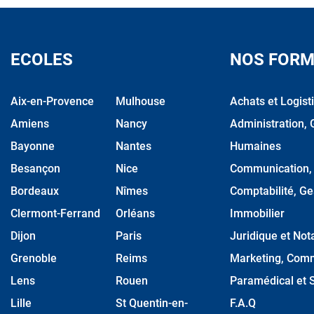
ECOLES
NOS FORM
Aix-en-Provence
Mulhouse
Achats et Logist
Amiens
Nancy
Administration, 
Bayonne
Nantes
Humaines
Besançon
Nice
Communication, M
Bordeaux
Nîmes
Comptabilité, Ge
Clermont-Ferrand
Orléans
Immobilier
Dijon
Paris
Juridique et Nota
Grenoble
Reims
Marketing, Comm
Lens
Rouen
Paramédical et S
Lille
St Quentin-en-
F.A.Q