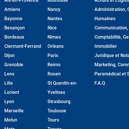
Aix-en-Provence
Mulhouse
Achats et Logist
Amiens
Nancy
Administration, 
Bayonne
Nantes
Humaines
Besançon
Nice
Communication, M
Bordeaux
Nîmes
Comptabilité, Ge
Clermont-Ferrand
Orléans
Immobilier
Dijon
Paris
Juridique et Nota
Grenoble
Reims
Marketing, Comm
Lens
Rouen
Paramédical et S
Lille
St Quentin-en-
F.A.Q
Lorient
Yvelines
Lyon
Strasbourg
Marseille
Toulouse
Melun
Tours