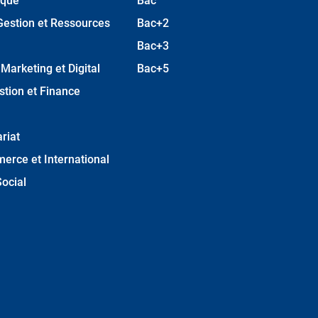
ique
Bac
Gestion et Ressources
Bac+2
Bac+3
arketing et Digital
Bac+5
stion et Finance
riat
erce et International
ocial