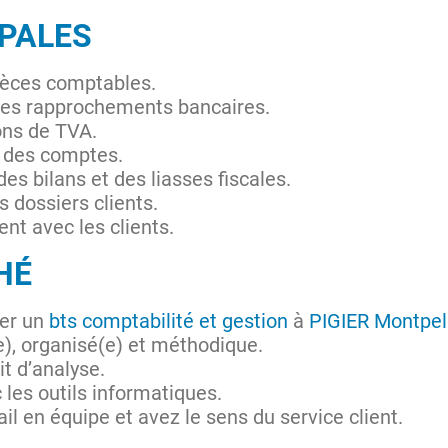
IPALES
pièces comptables.
t les rapprochements bancaires.
ons de TVA.
on des comptes.
des bilans et des liasses fiscales.
s dossiers clients.
nt avec les clients.
HÉ
rer un
bts comptabilité et gestion
à
PIGIER Montpell
), organisé(e) et méthodique.
t d’analyse.
 les outils informatiques.
il en équipe et avez le sens du service client.