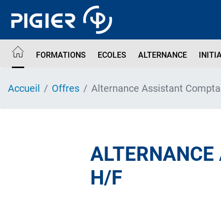
Aller
au
contenu
principal
FORMATIONS
ECOLES
ALTERNANCE
INITI
Accueil
Offres
Alternance Assistant Compta
ALTERNANCE 
H/F