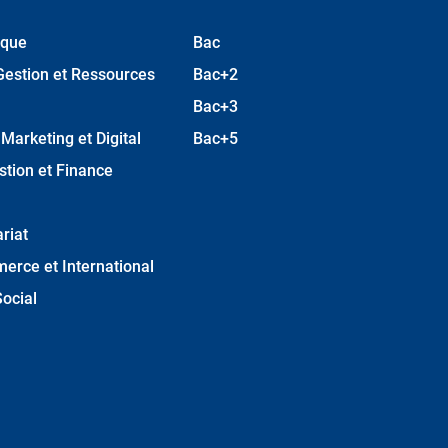
ique
Bac
Gestion et Ressources
Bac+2
Bac+3
arketing et Digital
Bac+5
stion et Finance
riat
erce et International
ocial