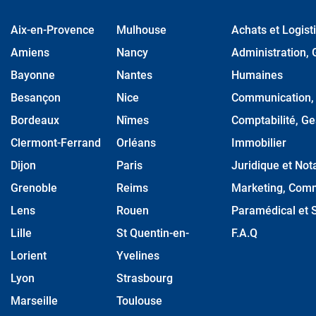
Aix-en-Provence
Mulhouse
Achats et Logist
Amiens
Nancy
Administration, 
Bayonne
Nantes
Humaines
Besançon
Nice
Communication, M
Bordeaux
Nîmes
Comptabilité, Ge
Clermont-Ferrand
Orléans
Immobilier
Dijon
Paris
Juridique et Nota
Grenoble
Reims
Marketing, Comm
Lens
Rouen
Paramédical et S
Lille
St Quentin-en-
F.A.Q
Lorient
Yvelines
Lyon
Strasbourg
Marseille
Toulouse