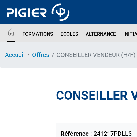
Aller
au
contenu
principal
FORMATIONS
ECOLES
ALTERNANCE
INITI
Accueil
Offres
CONSEILLER VENDEUR (H/F)
CONSEILLER 
Référence :
241217PDLL3