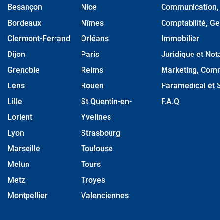
Besançon
Nice
Communication, M
Bordeaux
Nîmes
Comptabilité, Ge
Clermont-Ferrand
Orléans
Immobilier
Dijon
Paris
Juridique et Nota
Grenoble
Reims
Marketing, Comm
Lens
Rouen
Paramédical et S
Lille
St Quentin-en-
F.A.Q
Lorient
Yvelines
Lyon
Strasbourg
Marseille
Toulouse
Melun
Tours
Metz
Troyes
Montpellier
Valenciennes