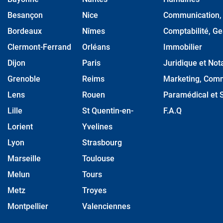
Besançon
Nice
Communication, M
Bordeaux
Nîmes
Comptabilité, Ge
Clermont-Ferrand
Orléans
Immobilier
Dijon
Paris
Juridique et Nota
Grenoble
Reims
Marketing, Comm
Lens
Rouen
Paramédical et S
Lille
St Quentin-en-
F.A.Q
Lorient
Yvelines
Lyon
Strasbourg
Marseille
Toulouse
Melun
Tours
Metz
Troyes
Montpellier
Valenciennes