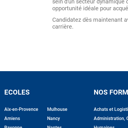
sein d'un secteur dynamique 
opportunité idéale pour acqué
Candidatez dès maintenant 
carrière.
ECOLES
NOS FORM
Aix-en-Provence
Mulhouse
Achats et Logist
Amiens
Nancy
Administration, 
Bayonne
Nantes
Humaines