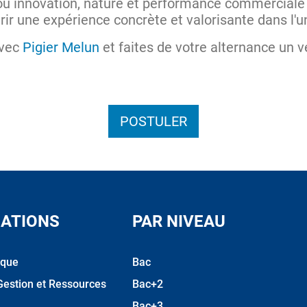
où innovation, nature et performance commerciale
rir une expérience concrète et valorisante dans l'u
avec
Pigier Melun
et faites de votre alternance un v
POSTULER
ATIONS
PAR NIVEAU
ique
Bac
Gestion et Ressources
Bac+2
Bac+3