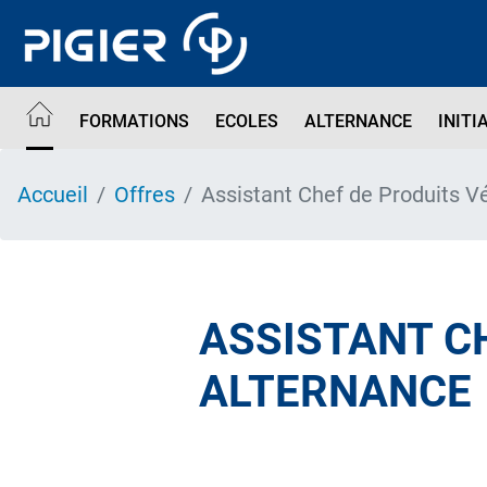
Aller
au
contenu
principal
FORMATIONS
ECOLES
ALTERNANCE
INITI
Accueil
Offres
Assistant Chef de Produits V
ASSISTANT CH
ALTERNANCE