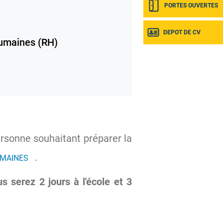
PORTES OUVERTES
DEPOT DE CV
umaines (RH)
ersonne souhaitant préparer la
.
UMAINES
s serez 2 jours à l'école et 3