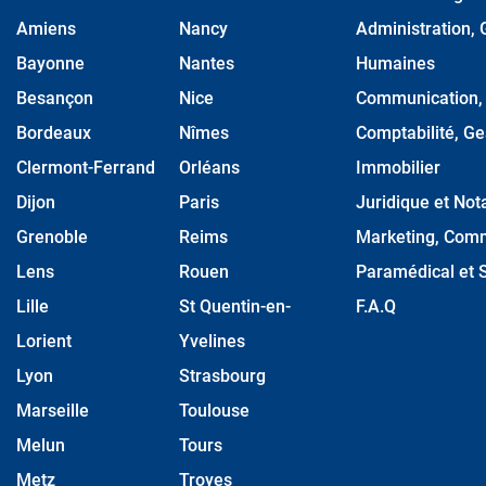
Amiens
Nancy
Administration, 
Bayonne
Nantes
Humaines
Besançon
Nice
Communication, M
Bordeaux
Nîmes
Comptabilité, Ge
Clermont-Ferrand
Orléans
Immobilier
Dijon
Paris
Juridique et Nota
Grenoble
Reims
Marketing, Comm
Lens
Rouen
Paramédical et S
Lille
St Quentin-en-
F.A.Q
Lorient
Yvelines
Lyon
Strasbourg
Marseille
Toulouse
Melun
Tours
Metz
Troyes