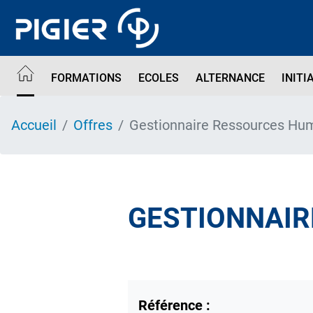
Aller
au
contenu
principal
FORMATIONS
ECOLES
ALTERNANCE
INITI
Accueil
Offres
Gestionnaire Ressources Hu
GESTIONNAIR
Référence :