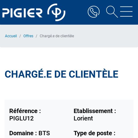
Aller
au
contenu
principal
Accueil
Offres
Chargé.e de clientèle
CHARGÉ.E DE CLIENTÈLE
Référence :
Etablissement :
PIGLU12
Lorient
Domaine :
BTS
Type de poste :