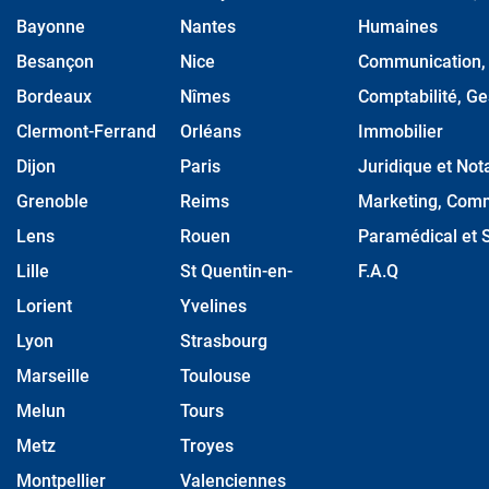
Bayonne
Nantes
Humaines
Besançon
Nice
Communication, M
Bordeaux
Nîmes
Comptabilité, Ge
Clermont-Ferrand
Orléans
Immobilier
Dijon
Paris
Juridique et Nota
Grenoble
Reims
Marketing, Comm
Lens
Rouen
Paramédical et S
Lille
St Quentin-en-
F.A.Q
Lorient
Yvelines
Lyon
Strasbourg
Marseille
Toulouse
Melun
Tours
Metz
Troyes
Montpellier
Valenciennes