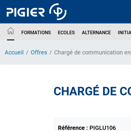
Aller
au
contenu
principal
FORMATIONS
ECOLES
ALTERNANCE
INITI
Accueil
Offres
Chargé de communication en
CHARGÉ DE C
Référence :
PIGLU106