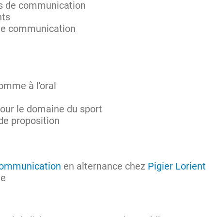
ns de communication
nts
 de communication
 comme à l'oral
our le domaine du sport
 de proposition
ommunication
en alternance chez
Pigier Lorient
ge