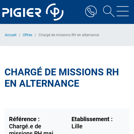
Aller
au
contenu
principal
Accueil
Offres
Chargé de missions RH en alternance
CHARGÉ DE MISSIONS RH
EN ALTERNANCE
Référence :
Etablissement :
Chargé.e de
Lille
missions RH mai