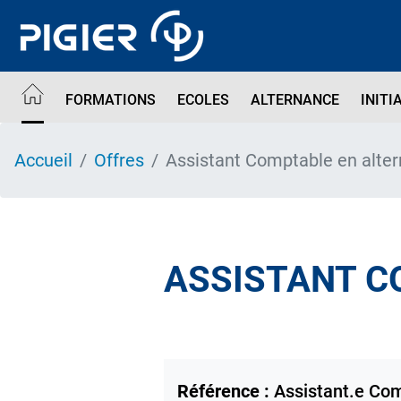
Aller
au
contenu
principal
FORMATIONS
ECOLES
ALTERNANCE
INITI
Accueil
Offres
Assistant Comptable en alte
ASSISTANT C
Référence :
Assistant.e Co