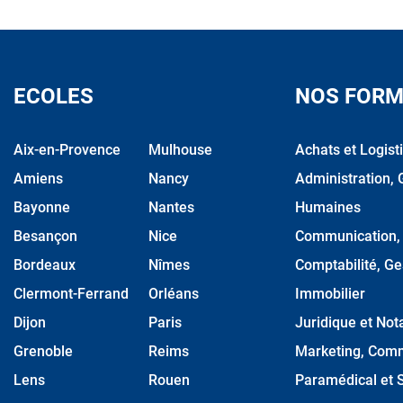
ECOLES
NOS FORM
Aix-en-Provence
Mulhouse
Achats et Logist
Amiens
Nancy
Administration, 
Bayonne
Nantes
Humaines
Besançon
Nice
Communication, M
Bordeaux
Nîmes
Comptabilité, Ge
Clermont-Ferrand
Orléans
Immobilier
Dijon
Paris
Juridique et Nota
Grenoble
Reims
Marketing, Comm
Lens
Rouen
Paramédical et S