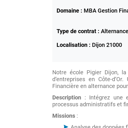
Domaine :
MBA Gestion Fin
Type de contrat :
Alternanc
Localisation :
Dijon
21000
Notre école Pigier Dijon, l
d’entreprises en Côte-d’Or
Financière en alternance pour 
Description
: Intégrez une 
processus administratifs et f
Missions
:
Analyse des données fi