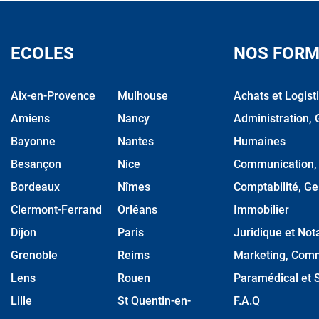
ECOLES
NOS FORM
Aix-en-Provence
Mulhouse
Achats et Logist
Amiens
Nancy
Administration, 
Bayonne
Nantes
Humaines
Besançon
Nice
Communication, M
Bordeaux
Nîmes
Comptabilité, Ge
Clermont-Ferrand
Orléans
Immobilier
Dijon
Paris
Juridique et Nota
Grenoble
Reims
Marketing, Comm
Lens
Rouen
Paramédical et S
Lille
St Quentin-en-
F.A.Q