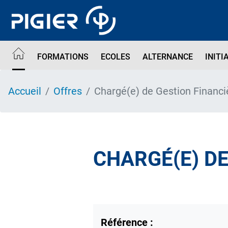
Aller
au
contenu
principal
FORMATIONS
ECOLES
ALTERNANCE
INITI
Accueil
Offres
Chargé(e) de Gestion Financi
CHARGÉ(E) DE
Référence :