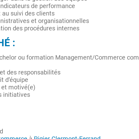
t indicateurs de performance
t au suivi des clients
istratives et organisationnelles
ation des procédures internes
HÉ :
 Bachelor ou formation Management/Commerce co
 et des responsabilités
it d’équipe
et motivé(e)
 initiatives
nd
 Commerce
à
Pigier Clermont-Ferrand