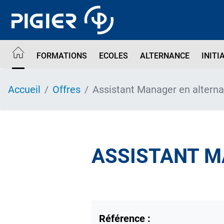
Aller
au
contenu
principal
FORMATIONS
ECOLES
ALTERNANCE
INITI
Accueil
Offres
Assistant Manager en altern
ASSISTANT M
Référence :