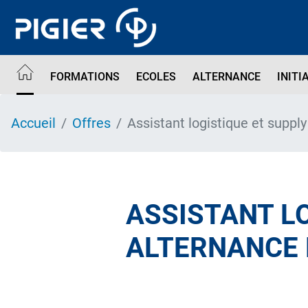
Aller
au
contenu
principal
FORMATIONS
ECOLES
ALTERNANCE
INITI
Accueil
Offres
Assistant logistique et suppl
ASSISTANT LO
ALTERNANCE 