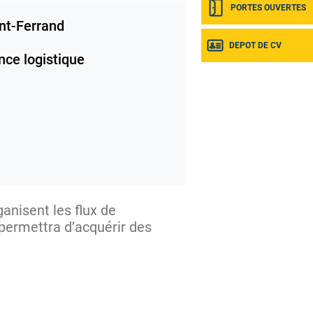
PORTES OUVERTES
nt-Ferrand
DEPOT DE CV
nce logistique
anisent les flux de
 permettra d’acquérir des