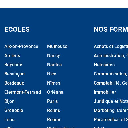
ECOLES
NOS FORM
Aix-en-Provence
Mulhouse
Achats et Logist
Amiens
Nancy
Administration, 
Bayonne
Nantes
Humaines
Besançon
Nice
Communication, M
Bordeaux
Nîmes
Comptabilité, Ge
Clermont-Ferrand
Orléans
Immobilier
Dijon
Paris
Juridique et Nota
Grenoble
Reims
Marketing, Comm
Lens
Rouen
Paramédical et S