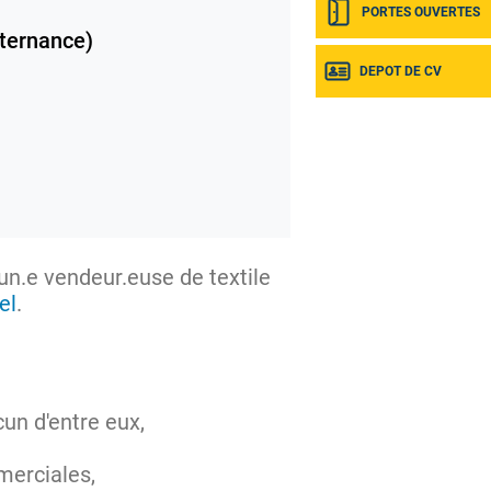
PORTES OUVERTES
ternance)
DEPOT DE CV
un.e vendeur.euse de textile
el
.
un d'entre eux,
merciales,