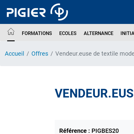
Aller
au
contenu
principal
FORMATIONS
ECOLES
ALTERNANCE
INITI
Accueil
Offres
Vendeur.euse de textile mode
VENDEUR.EUS
Référence :
PIGBES20