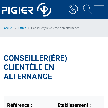
Aller
au
contenu
principal
Accueil
Offres
Conseiller(ère) clientèle en alternance
CONSEILLER(ÈRE)
CLIENTÈLE EN
ALTERNANCE
Référence :
Etablissement :