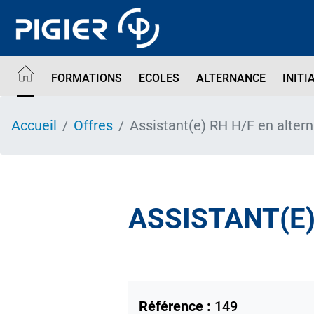
Aller
au
contenu
principal
FORMATIONS
ECOLES
ALTERNANCE
INITI
Accueil
Offres
Assistant(e) RH H/F en alter
ASSISTANT(E)
Référence :
149