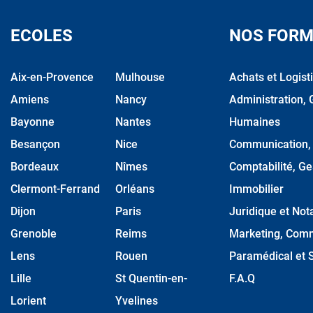
ECOLES
NOS FORM
Aix-en-Provence
Mulhouse
Achats et Logist
Amiens
Nancy
Administration, 
Bayonne
Nantes
Humaines
Besançon
Nice
Communication, M
Bordeaux
Nîmes
Comptabilité, Ge
Clermont-Ferrand
Orléans
Immobilier
Dijon
Paris
Juridique et Nota
Grenoble
Reims
Marketing, Comm
Lens
Rouen
Paramédical et S
Lille
St Quentin-en-
F.A.Q
Lorient
Yvelines