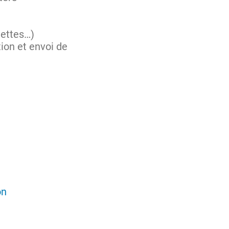
uettes…)
ion et envoi de
on