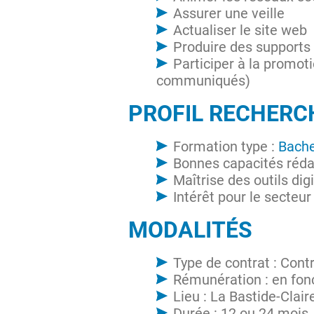
Assurer une veille
Actualiser le site web
Produire des supports 
Participer à la promot
communiqués)
PROFIL RECHER
Formation type :
Bach
Bonnes capacités réda
Maîtrise des outils dig
Intérêt pour le secteur
MODALITÉS
Type de contrat : Cont
Rémunération : en fonc
Lieu : La Bastide-Clai
Durée : 12 ou 24 mois,