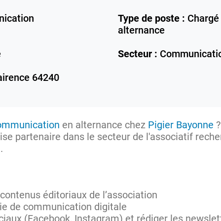
ication
Type de poste :
Chargé 
alternance
e
Secteur :
Communicati
airence
64240
ommunication
en alternance chez
Pigier Bayonne
?
se partenaire dans le secteur de l'associatif rech
e.
 contenus éditoriaux de l’association
gie de communication digitale
iaux (Facebook, Instagram) et rédiger les newslet