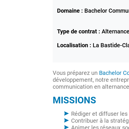
Domaine :
Bachelor Commun
Type de contrat :
Alternanc
Localisation :
La Bastide-Cl
Vous préparez un
Bachelor C
développement, notre entrepri
communication en alternanc
MISSIONS
Rédiger et diffuser les
Contribuer à la straté
Animer les réseaux soc