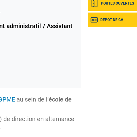
PORTES OUVERTES
s
DEPOT DE CV
t administratif / Assistant
 GPME
au sein de l’
école de
) de direction en alternance
.