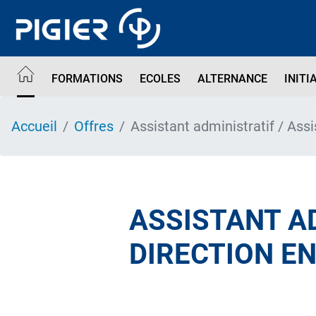
Aller
au
contenu
principal
FORMATIONS
ECOLES
ALTERNANCE
INITI
Accueil
Offres
Assistant administratif / Ass
ASSISTANT AD
DIRECTION E