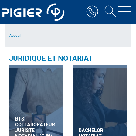
Aller
au
contenu
principal
Accueil
JURIDIQUE ET NOTARIAT
BTS
COLLABORATEUR
JURISTE
BACHELOR