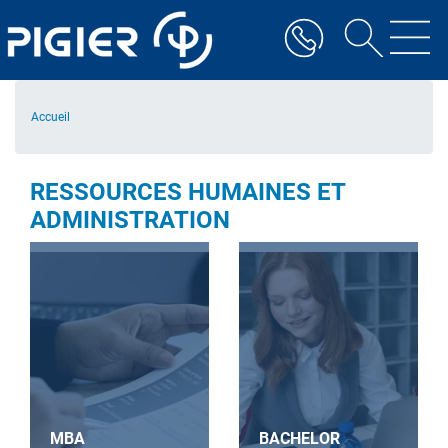
Aller
au
contenu
principal
Accueil
RESSOURCES HUMAINES ET
ADMINISTRATION
MBA
BACHELOR