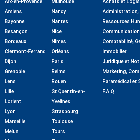
Aix-en-Provence
Mulhouse
Achats et Logis
Amiens
Nancy
Administration,
Bayonne
Nantes
Ressources Hu
Besançon
Nice
Communication, 
Bordeaux
Nîmes
Comptabilité, G
Clermont-Ferrand
Orléans
Immobilier
Dijon
Paris
Juridique et Not
Grenoble
Reims
Marketing, Comm
Lens
Rouen
Paramédical et 
Lille
St Quentin-en-
F.A.Q
Lorient
Yvelines
Lyon
Strasbourg
Marseille
Toulouse
Melun
Tours