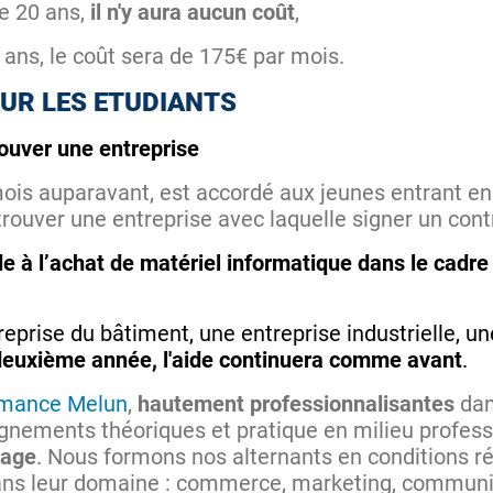
e 20 ans,
il n'y aura aucun coût
,
 ans, le coût sera de 175€ par mois.
UR LES ETUDIANTS
ouver une entreprise
mois auparavant, est accordé aux jeunes entrant en
rouver une entreprise avec laquelle signer un cont
de à l’achat de matériel informatique dans le cadre
reprise du bâtiment, une entreprise industrielle, 
deuxième année, l'aide continuera comme avant
.
rmance Melun
,
hautement professionnalisantes
dan
seignements théoriques et pratique en milieu profe
sage
. Nous formons nos alternants en conditions ré
dans leur domaine : commerce, marketing, commun