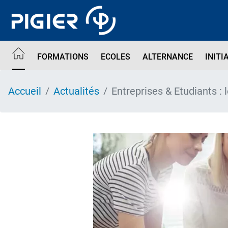
Aller
au
contenu
principal
FORMATIONS
ECOLES
ALTERNANCE
INITI
Accueil
Actualités
Entreprises & Etudiants : 