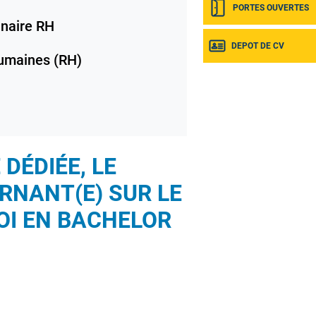
PORTES OUVERTES
naire RH
DEPOT DE CV
umaines (RH)
DÉDIÉE, LE
RNANT(E) SUR LE
OI EN
BACHELOR