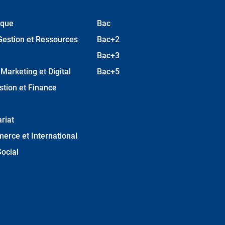
ique
Bac
Gestion et Ressources
Bac+2
Bac+3
arketing et Digital
Bac+5
stion et Finance
riat
erce et International
ocial