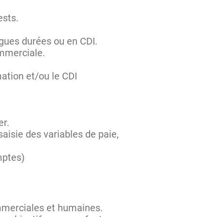
ests.
ngues durées ou en CDI.
ommerciale.
mation et/ou le CDI
er.
aisie des variables de paie,
mptes)
mmerciales et humaines.