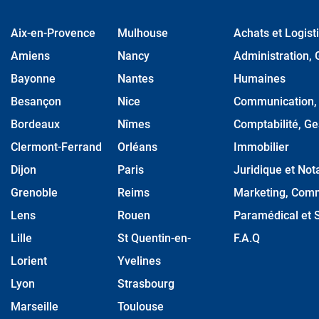
Aix-en-Provence
Mulhouse
Achats et Logist
Amiens
Nancy
Administration, 
Bayonne
Nantes
Humaines
Besançon
Nice
Communication, M
Bordeaux
Nîmes
Comptabilité, Ge
Clermont-Ferrand
Orléans
Immobilier
Dijon
Paris
Juridique et Nota
Grenoble
Reims
Marketing, Comm
Lens
Rouen
Paramédical et S
Lille
St Quentin-en-
F.A.Q
Lorient
Yvelines
Lyon
Strasbourg
Marseille
Toulouse