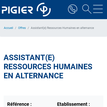
Aller
au
contenu
principal
Accueil
Offres
Assistant(e) Ressources Humaines en alternance
ASSISTANT(E)
RESSOURCES HUMAINES
EN ALTERNANCE
Référence :
Etablissement :