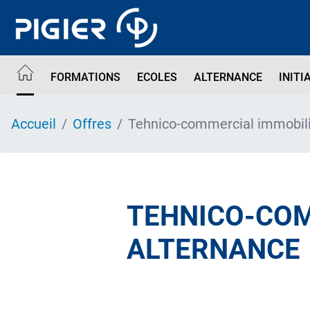
Aller
au
contenu
principal
FORMATIONS
ECOLES
ALTERNANCE
INITI
Accueil
Offres
Tehnico-commercial immobili
TEHNICO-COM
ALTERNANCE