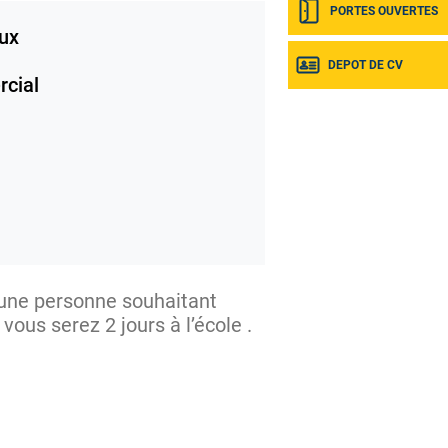
PORTES OUVERTES
ux
DEPOT DE CV
cial
, une personne souhaitant
ous serez 2 jours à l’école .