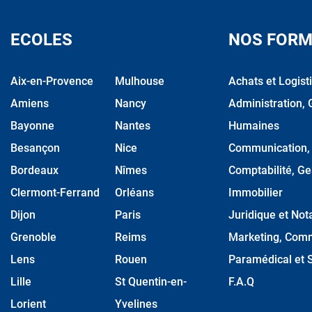
ECOLES
NOS FORM
Aix-en-Provence
Mulhouse
Achats et Logist
Amiens
Nancy
Administration, 
Bayonne
Nantes
Humaines
Besançon
Nice
Communication, M
Bordeaux
Nîmes
Comptabilité, Ge
Clermont-Ferrand
Orléans
Immobilier
Dijon
Paris
Juridique et Nota
Grenoble
Reims
Marketing, Comm
Lens
Rouen
Paramédical et S
Lille
St Quentin-en-
F.A.Q
Lorient
Yvelines