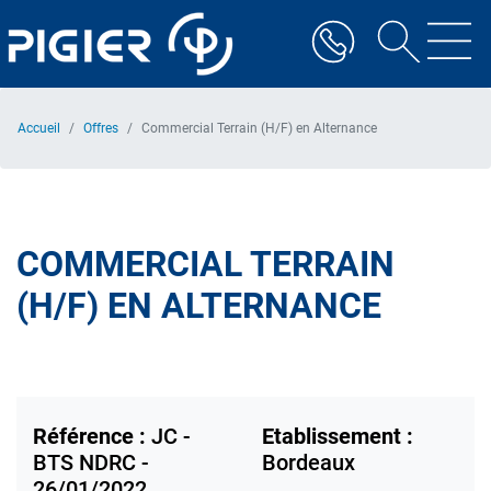
Aller
au
contenu
principal
Accueil
Offres
Commercial Terrain (H/F) en Alternance
COMMERCIAL TERRAIN
(H/F) EN ALTERNANCE
Référence :
JC -
Etablissement :
BTS NDRC -
Bordeaux
26/01/2022