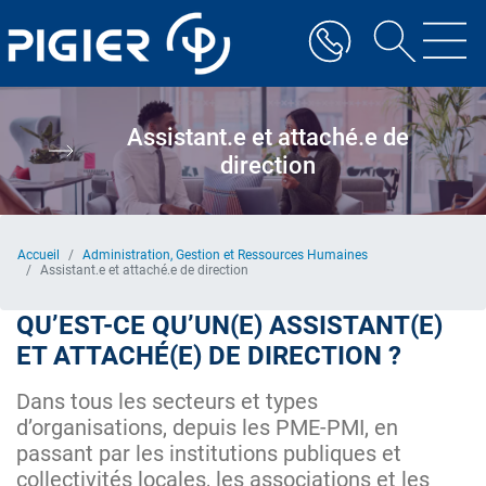
Aller
au
contenu
principal
Assistant.e et attaché.e de
direction
Accueil
Administration, Gestion et Ressources Humaines
Assistant.e et attaché.e de direction
QU’EST-CE QU’UN(E) ASSISTANT(E)
ET ATTACHÉ(E) DE DIRECTION ?
Dans tous les secteurs et types
d’organisations, depuis les PME-PMI, en
passant par les institutions publiques et
collectivités locales, les associations et les