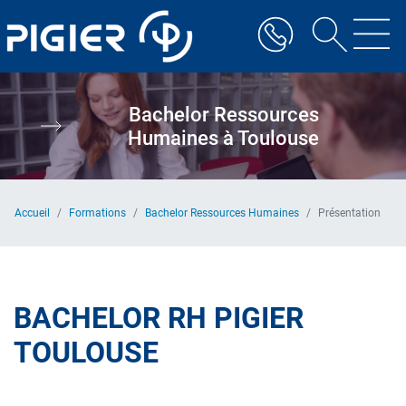
Aller
au
contenu
principal
Bachelor Ressources
Humaines à Toulouse
Accueil
Formations
Bachelor Ressources Humaines
Présentation
BACHELOR RH PIGIER
TOULOUSE