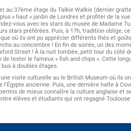
r au 37ème étage du Talkie Walkie (dernier gratte-
plus « haut » jardin de Londres et profiter de la vue
rendez-vous avec les stars du musée de Madame Tus
urs stars préférées. Puis, à 17h, tradition oblige, ce
ique où ils ont pu apprécier différents thés et goût
ichs au concombre ! En fin de soirée, un des momen
ford Street ! À la nuit tombée, petit tour du côté d
 de tester le fameux « fish and chips ». Cette long
 bus à doubles étages.
une visite culturelle au le British Museum où ils o
 l’Égypte ancienne. Puis, une dernière halte à Co
t permis de mieux connaître la culture anglaise et se
entre élèves et étudiants qui ont regagné Toulouse