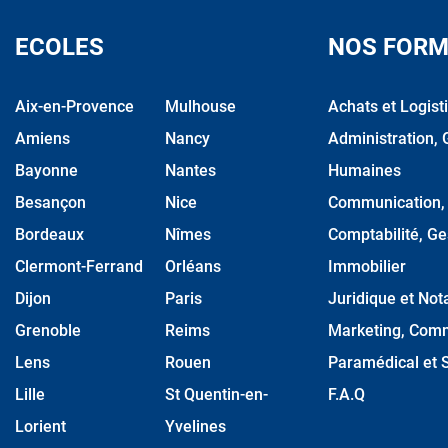
ECOLES
NOS FORM
Aix-en-Provence
Mulhouse
Achats et Logist
Amiens
Nancy
Administration, 
Bayonne
Nantes
Humaines
Besançon
Nice
Communication, M
Bordeaux
Nîmes
Comptabilité, Ge
Clermont-Ferrand
Orléans
Immobilier
Dijon
Paris
Juridique et Nota
Grenoble
Reims
Marketing, Comm
Lens
Rouen
Paramédical et S
Lille
St Quentin-en-
F.A.Q
Lorient
Yvelines