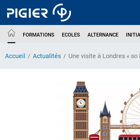
Aller
au
contenu
principal
FORMATIONS
ECOLES
ALTERNANCE
INITI
Accueil
Actualités
Une visite à Londres « so B