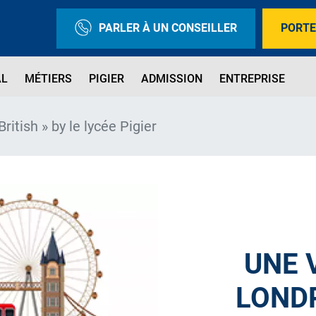
PARLER À UN CONSEILLER
PORTE
AL
MÉTIERS
PIGIER
ADMISSION
ENTREPRISE
ritish » by le lycée Pigier
UNE V
LONDR