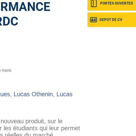
ORMANCE
PORTES OUVERTES
RDC
DEPOT DE CV
e mardi.
gues
,
Lucas Othenin
,
Lucas
 nouveau produit, sur le
 les étudiants qui leur permet
ns réelles du marché