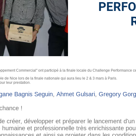
PERF
pement Commercial" ont participé à la finale locale du Challenge Performance c
e de Nice lors de l
a finale nationale qui aura lieu le 2 & 3 mars à Paris.
ur leur prestation.
gane Bagnis Seguin
,
Ahmet Gulsari
,
Gregory Gor
chance !
 de créer, développer et préparer le lancement d'un
humaine et professionnelle très enrichissante pour
onnaissances et ainsi se projeter dans les conditio