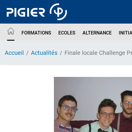
Aller
au
contenu
principal
FORMATIONS
ECOLES
ALTERNANCE
INITI
Accueil
Actualités
Finale locale Challenge 