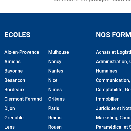
ECOLES
NOS FORM
Aix-en-Provence
Mulhouse
Achats et Logist
Amiens
Nancy
Administration, 
Bayonne
Nantes
Humaines
Besançon
Nice
Communication, M
Bordeaux
Nîmes
Comptabilité, Ge
Clermont-Ferrand
Orléans
Immobilier
Dijon
Paris
Juridique et Nota
Grenoble
Reims
Marketing, Comm
Lens
Rouen
Paramédical et S