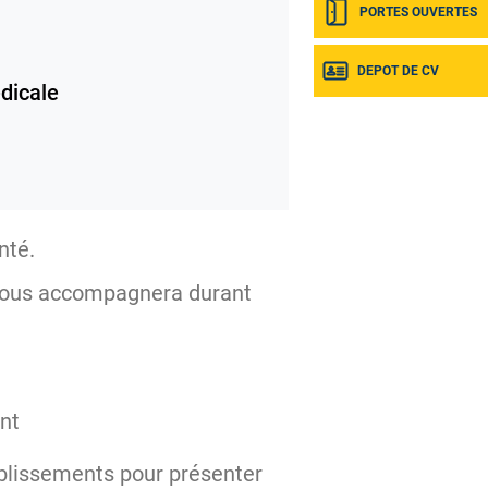
PORTES OUVERTES
DEPOT DE CV
dicale
anté.
vous accompagnera durant
ent
ablissements pour présenter