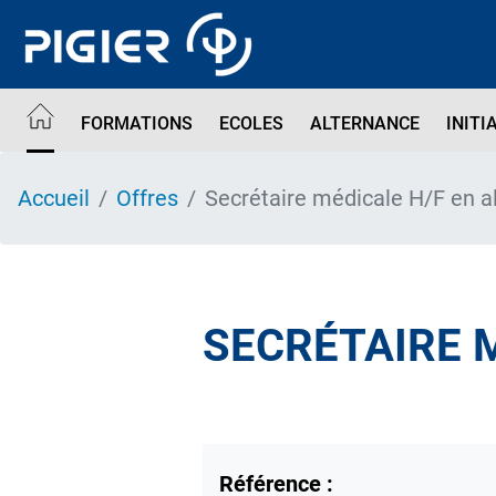
Aller
au
contenu
principal
FORMATIONS
ECOLES
ALTERNANCE
INITI
Accueil
Offres
Secrétaire médicale H/F en a
SECRÉTAIRE 
Référence :