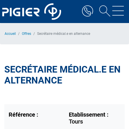
Aller
au
contenu
principal
Accueil
Offres
Secrétaire médical.e en alternance
SECRÉTAIRE MÉDICAL.E EN
ALTERNANCE
Référence :
Etablissement :
Tours