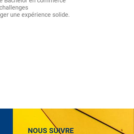
type Bachelor en commerce
 challenges
rger une expérience solide.
NOUS SUIVRE