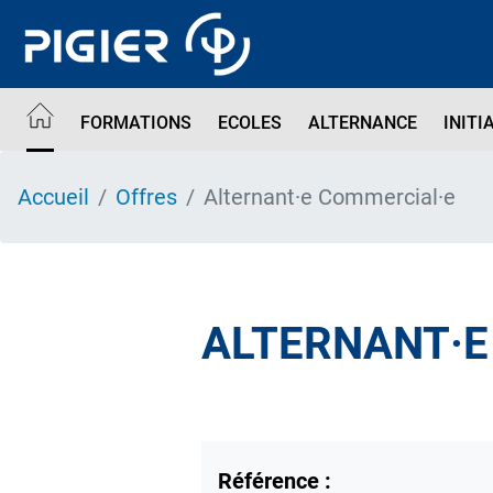
Aller
au
contenu
principal
FORMATIONS
ECOLES
ALTERNANCE
INITI
Accueil
Offres
Alternant·e Commercial·e
ALTERNANT·E
Référence :