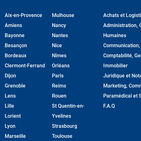
Aix-en-Provence
Mulhouse
Achats et Logist
Amiens
Nancy
Administration, 
Bayonne
Nantes
Humaines
Besançon
Nice
Communication, M
Bordeaux
Nîmes
Comptabilité, Ge
Clermont-Ferrand
Orléans
Immobilier
Dijon
Paris
Juridique et Nota
Grenoble
Reims
Marketing, Comm
Lens
Rouen
Paramédical et S
Lille
St Quentin-en-
F.A.Q
Lorient
Yvelines
Lyon
Strasbourg
Marseille
Toulouse