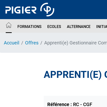
Aller
au
contenu
principal
FORMATIONS
ECOLES
ALTERNANCE
INITI
Accueil
Offres
Apprenti(e) Gestionnaire Co
APPRENTI(E)
Référence :
RC - CGF