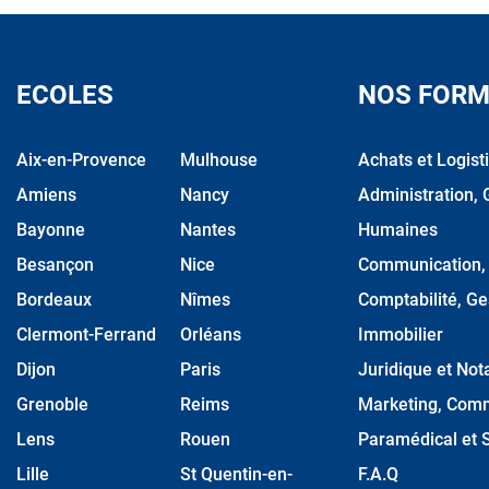
ECOLES
NOS FORM
Aix-en-Provence
Mulhouse
Achats et Logist
Amiens
Nancy
Administration, 
Bayonne
Nantes
Humaines
Besançon
Nice
Communication, M
Bordeaux
Nîmes
Comptabilité, Ge
Clermont-Ferrand
Orléans
Immobilier
Dijon
Paris
Juridique et Nota
Grenoble
Reims
Marketing, Comm
Lens
Rouen
Paramédical et S
Lille
St Quentin-en-
F.A.Q