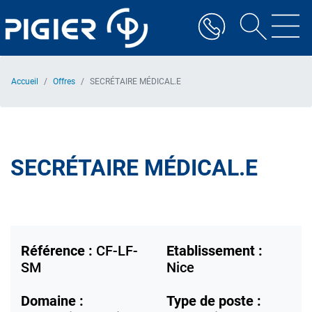
Aller
au
contenu
principal
Accueil
Offres
SECRÉTAIRE MÉDICAL.E
SECRÉTAIRE MÉDICAL.E
Référence :
CF-LF-
Etablissement :
SM
Nice
Domaine :
Type de poste :