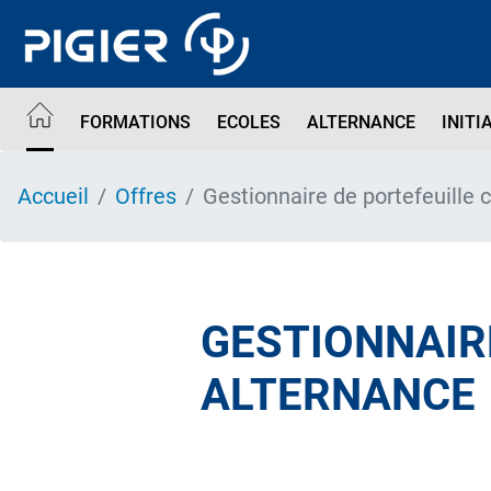
Aller
au
contenu
principal
FORMATIONS
ECOLES
ALTERNANCE
INITI
Accueil
Offres
Gestionnaire de portefeuille
GESTIONNAIRE
ALTERNANCE