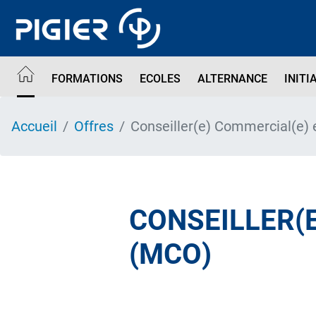
Aller
au
contenu
principal
FORMATIONS
ECOLES
ALTERNANCE
INITI
Accueil
Offres
Conseiller(e) Commercial(e)
CONSEILLER(E
(MCO)