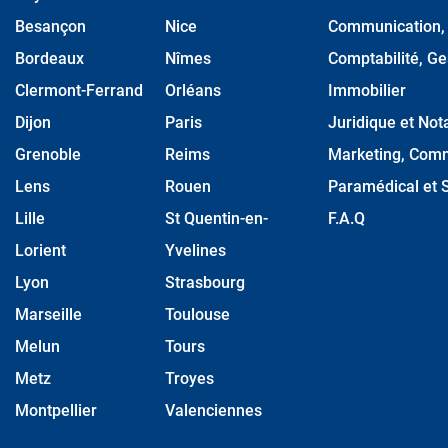
Besançon
Nice
Communication, M
Bordeaux
Nîmes
Comptabilité, Ge
Clermont-Ferrand
Orléans
Immobilier
Dijon
Paris
Juridique et Nota
Grenoble
Reims
Marketing, Comm
Lens
Rouen
Paramédical et S
Lille
St Quentin-en-
F.A.Q
Lorient
Yvelines
Lyon
Strasbourg
Marseille
Toulouse
Melun
Tours
Metz
Troyes
Montpellier
Valenciennes