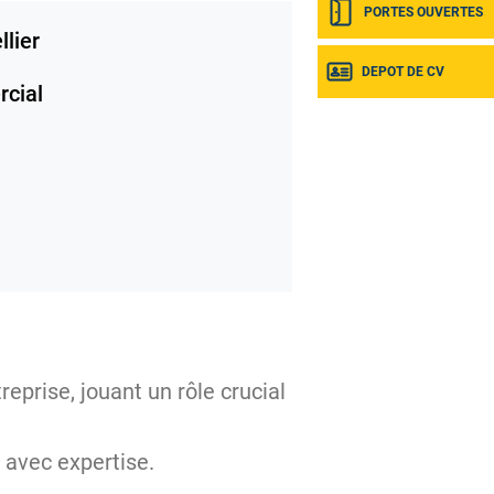
PORTES OUVERTES
lier
DEPOT DE CV
cial
eprise, jouant un rôle crucial
er avec expertise.